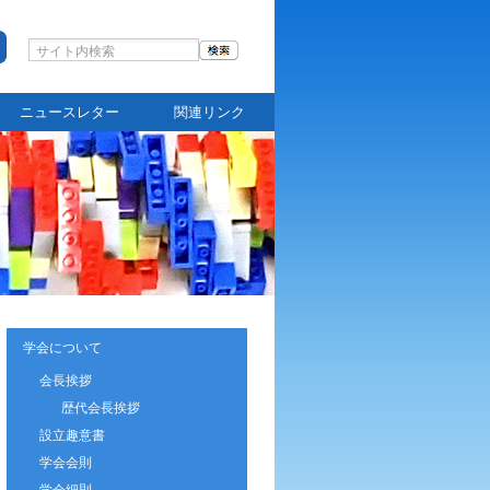
ニュースレター
関連リンク
学会について
会長挨拶
歴代会長挨拶
設立趣意書
学会会則
学会細則