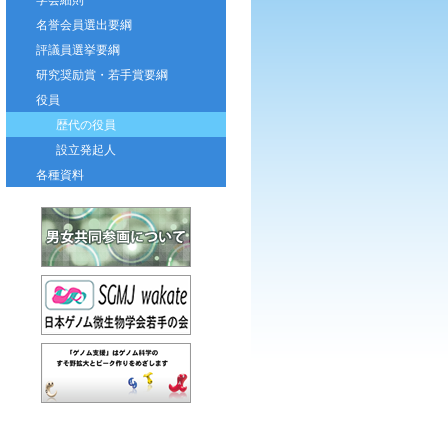
名誉会員選出要綱
評議員選挙要綱
研究奨励賞・若手賞要綱
役員
歴代の役員
設立発起人
各種資料