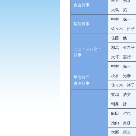
板谷 光泰
集会幹事
大島 拓
中村 保一
広報幹事
佐々木 裕子
佐藤 勉
相馬 亜希子
ニュースレター
幹事
大坪 嘉行
中村 保一
板谷 光泰
男女共同
参画幹事
佐々木 裕子
饗場 浩文
朝井 計
飯田 哲也
池内 昌彦
大西 康夫