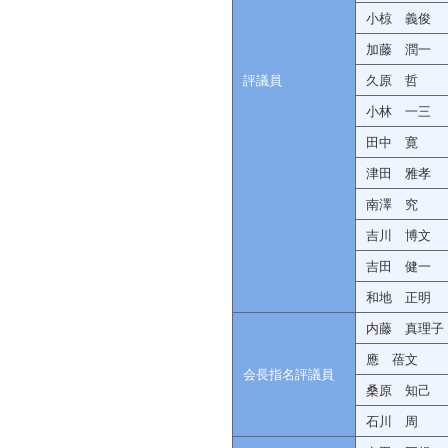
小椋 義俊
加藤 潤一
評議員
久原 哲
小林 一三
田中 寛
津田 雅孝
南澤 究
吉川 博文
吉田 健一
和地 正明
内藤 真理子
應 蓓文
会長指名評議員
桑原 知己
石川 周