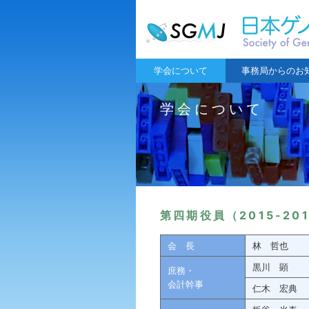
学会について
事務局からのお
学会について
第四期役員（2015-20
会長
林 哲也
黒川 顕
庶務・
会計幹事
仁木 宏典