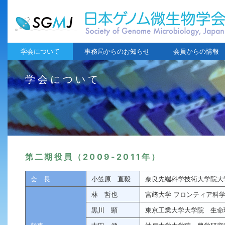
学会について
事務局からのお知らせ
会員からの情報
学会について
第二期役員（2009-2011年）
会長
小笠原 直毅
奈良先端科学技術大学院大
林 哲也
宮﨑大学 フロンティア科
黒川 顕
東京工業大学大学院 生命