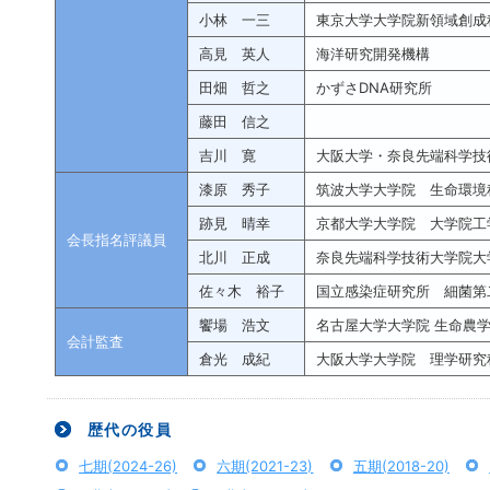
小林 一三
東京大学大学院新領域創成
高見 英人
海洋研究開発機構
田畑 哲之
かずさDNA研究所
藤田 信之
吉川 寛
大阪大学・奈良先端科学技
漆原 秀子
筑波大学大学院 生命環境
跡見 晴幸
京都大学大学院 大学院工
会長指名評議員
北川 正成
奈良先端科学技術大学院大
佐々木 裕子
国立感染症研究所 細菌第
饗場 浩文
名古屋大学大学院 生命農
会計監査
倉光 成紀
大阪大学大学院 理学研究
歴代の役員
七期(2024-26)
六期(2021-23)
五期(2018-20)