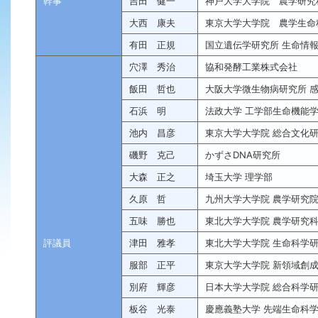
幹事
吉田 健一
神戸大学大学院 農学研究
大西 康夫
東京大学大学院 農学生命
有田 正規
国立遺伝学研究所 生命情
穴澤 秀治
協和発酵工業株式会社
飯田 哲也
大阪大学微生物病研究所 
石浜 明
法政大学 工学部生命機能
池内 昌彦
東京大学大学院 総合文化
磯野 克己
かずさDNA研究所
大森 正之
埼玉大学 理学部
久原 哲
九州大学大学院 農学研究
五味 勝也
東北大学大学院 農学研究
評議員
津田 雅孝
東北大学大学院 生命科学
服部 正平
東京大学大学院 新領域創
別府 輝彦
日本大学大学院 総合科学
板谷 光泰
慶應義塾大学 先端生命科