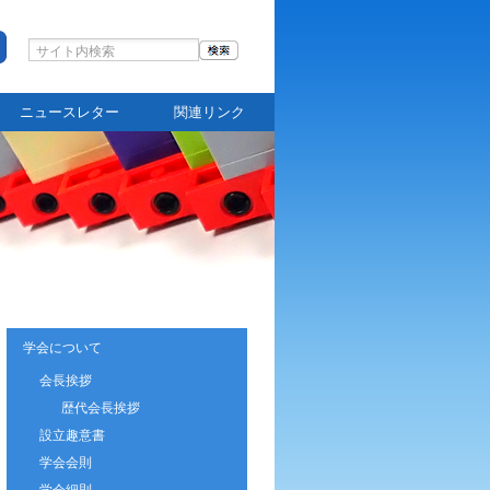
ニュースレター
関連リンク
学会について
会長挨拶
歴代会長挨拶
設立趣意書
学会会則
学会細則