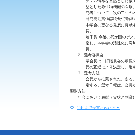
ゲノム情報を基盤とした微
盤とした微生物機能の医療
究者について、次の二つの区
研究奨励賞:当該分野で顕
本学会の更なる発展に貢献
員。
若手賞:今後の我が国のゲ
指し、本学会の活性化に寄
員。
2．選考委員会
学会長は、評議員会の承認
員の互選により決定し、選
3．選考方法
会員から推薦された、ある
定する。選考日程は、会長
顕彰方法
年会において表彰（賞状と副賞
これまで受賞された方々