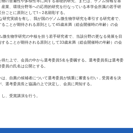
生物の普遍性や多様性等に関する基礎的研究、または、ゲノム情報を基
、産業、環境分野等への応用的研究を行なっている本学会所属の若手研
分ごとに原則として1～2名顕彰する。
著な研究実績を有し、我が国のゲノム微生物学研究を牽引する研究者で、
することが期待される原則として45歳未満（総会開催時の年齢）の会
ノム微生物学研究の中核を担う若手研究者で、当該分野の更なる発展を目
与することが期待される原則として33歳未満（総会開催時の年齢）の会
を得た上で、会員の中から選考委員5名を委嘱する。選考委員長は選考委
考委員の氏名は公開とする。
いは、自薦の候補者について選考委員が慎重に審査を行い，受賞者を決
が、選考委員長と協議の上で決定し、会員に周知する。
）し、受賞講演を行う。