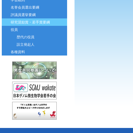
名誉会員選出要綱
評議員選挙要綱
研究奨励賞・若手賞要綱
役員
歴代の役員
設立発起人
各種資料