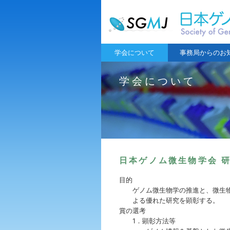
学会について
事務局からのお
学会について
日本ゲノム微生物学会 
目的
ゲノム微生物学の推進と、微生
よる優れた研究を顕彰する。
賞の選考
1．顕彰方法等