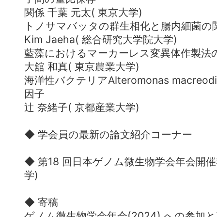
関係 千葉 元太( 東京大学)
トノサマバッタの群生相化と腸内細菌の
Kim Jaeha( 総合研究大学院大学)
藍藻におけるマーカーレス変異体作製法
大舘 和真( 東京農業大学)
海洋性バクテリアAlteromonas macre
因子
辻 奈緒子( 京都産業大学)
◆ 学会員の最新の論文紹介コーナー
◆ 第18 回日本ゲノム微生物学会年会開催報
学)
◆ 寄稿
ゲノム微生物学会年会(2024) への参加と