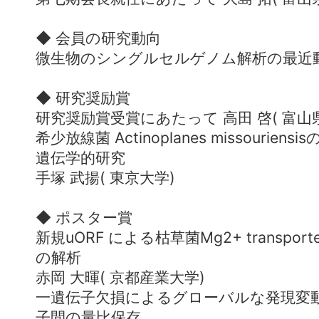
◆ 会員の研究動向
微生物のシングルセルゲノム解析の最近動向
◆ 研究奨励賞
研究奨励賞受賞にあたって 高田 啓( 富山
希少放線菌 Actinoplanes missouri
遺伝学的研究
手塚 武揚( 東京大学)
◆ ポスター賞
新規uORF による枯草菌Mg2+ transpor
の解析
赤岡 大暉( 京都産業大学)
一遺伝子欠損によるグローバルな発現変
子間の量比保存