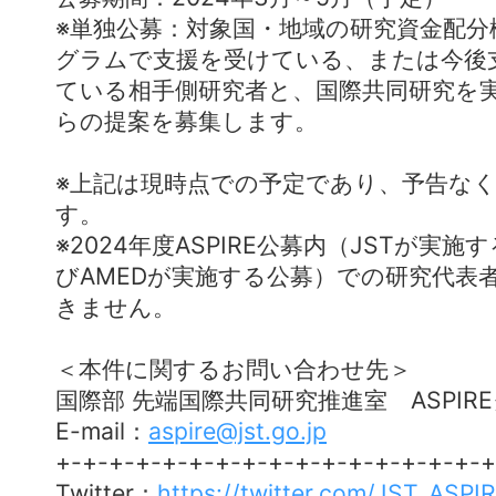
※単独公募：対象国・地域の研究資金配分
グラムで支援を受けている、または今後
ている相手側研究者と、国際共同研究を
らの提案を募集します。
※上記は現時点での予定であり、予告な
す。
※2024年度ASPIRE公募内（JSTが実
びAMEDが実施する公募）での研究代表
きません。
＜本件に関するお問い合わせ先＞
国際部 先端国際共同研究推進室 ASPI
E-mail：
aspire@jst.go.jp
+-+-+-+-+-+-+-+-+-+-+-+-+-+-+-+-+
Twitter：
https://twitter.com/JST_ASPI