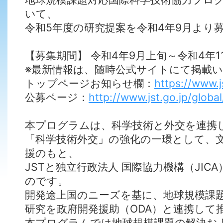
いて、
令和5年度の研究提案を令和4年9月より
【募集期間】 令和4年9月上旬～令和4年1
※最新情報は、随時公式サイトにて掲載
トップページお知らせ欄：
https://www.j
公募ページ：
http://www.jst.go.jp/globa
本プログラムは、科学技術と外交を連携
「科学技術外交」の強化の一環として、
援のもと、
JSTと独立行政法人 国際協力機構（JIC
のです。
開発途上国のニーズを基に、地球規模課
研究を政府開発援助（ODA）と連携して
本プログラムでは地球規模課題の解決お