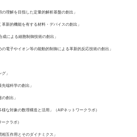
の理解を目指した定量的解析基盤の創出」
革新的機能を有する材料・デバイスの創出」
合成による細胞制御技術の創出」
の電子やイオン等の能動的制御による革新的反応技術の創出」
ング」
最先端科学の創出」
盤の創出」
様な対象の数理構造と活用」（AIPネットワークラボ）
ワークラボ）
相互作用とそのダイナミクス」