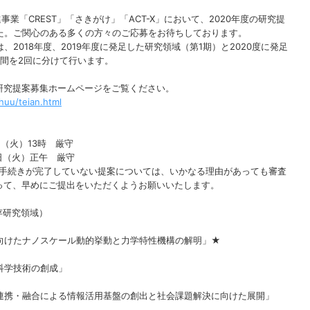
事業「CREST」「さきがけ」「ACT-X」において、2020年度の研究提
した。ご関心のある多くの方々のご応募をお待ちしております。
、2018年度、2019年度に発足した研究領域（第1期）と2020度に発足
間を2回に分けて行います。
研究提案募集ホームページをご覧ください。
huu/teian.html
2日（火）13時 厳守
日（火）正午 厳守
応募手続きが完了していない提案については、いかなる理由があっても審査
って、早めにご提出をいただくようお願いいたします。
存研究領域）
けたナノスケール動的挙動と力学特性機構の解明」★
科学技術の創成」
携・融合による情報活用基盤の創出と社会課題解決に向けた展開」