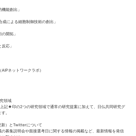
的機能創出」
合成による細胞制御技術の創出」
術の開拓」
と反応」
AIPネットワークラボ）
研究領域
では、上記★印の2つの研究領域で通常の研究提案に加えて、日仏共同研究グ
ます。
）とTwitterについて
域の募集説明会や面接選考日に関する情報の掲載など、最新情報を発信