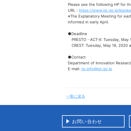
Please see the following HP for th
URL：
https://www.jst.go.jp/kisok
※The Explanatory Meeting for each
informed in early April.
●Deadline
PRESTO・ACT-X: Tuesday, May 12,
CREST: Tuesday, May 19, 2020 at
●Contact
Department of Innovation Researc
E-mail:
rp-info@jst.go.jp
一覧に戻る
お問い合わせ