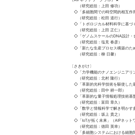
（研究総括：上田 修功）
◇「多細胞間での時空間的相互作用
（研究総括：松田 道行）
◇「トポロジカル材料科学に基づく
（研究総括：上田 正仁）
◇「ゲノムスケールのDNA設計・
（研究総括：塩見 春彦）
◇「新たな生産プロセス構築のため
（研究総括：柳 日馨）
〔さきがけ〕
◇「力学機能のナノエンジニアリ
（研究総括：北村 隆行）
◇「革新的光科学技術を駆使した
（研究総括：田中 耕一郎）
◇「革新的な量子情報処理技術基
（研究総括：富田 章久）
◇「数学と情報科学で解き明かす多
（研究総括：坂上 貴之）
◇「IoTが拓く未来」（AIPネット
（研究総括：徳田 英幸）
◇「多細胞システムにおける細胞間