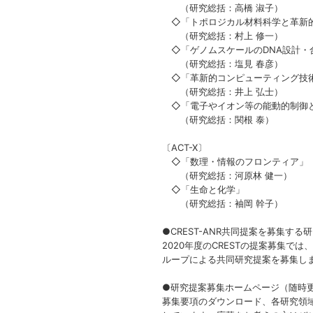
（研究総括：高橋 淑子）
◇「トポロジカル材料科学と革新
（研究総括：村上 修一）
◇「ゲノムスケールのDNA設計・
（研究総括：塩見 春彦）
◇「革新的コンピューティング技
（研究総括：井上 弘士）
◇「電子やイオン等の能動的制御
（研究総括：関根 泰）
〔ACT-X〕
◇「数理・情報のフロンティア」（
（研究総括：河原林 健一）
◇「生命と化学」
（研究総括：袖岡 幹子）
●CREST-ANR共同提案を募集する
2020年度のCRESTの提案募集
ループによる共同研究提案を募集し
●研究提案募集ホームページ（随時更新
募集要項のダウンロード、各研究領