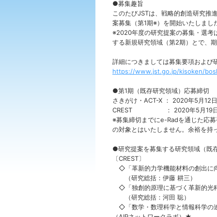
●募集趣旨
このたびJSTは、戦略的創造研究推進
案募集（第1期※）を開始いたしま
※2020年度の研究提案の募集・選考は
する新規研究領域（第2期）とで、期
詳細につきましては募集要項および
https://www.jst.go.jp/kisoken/bos
●第1期（既存研究領域）応募締切
さきがけ・ACT-X ： 2020年5月1
CREST ： 2020年5月19
※募集締切までにe-Radを通じた
の対象とはいたしません。余裕を持
●研究提案を募集する研究領域（既
〔CREST〕
◇「革新的力学機能材料の創出に向
（研究総括：伊藤 耕三）
◇「独創的原理に基づく革新的光
（研究総括：河田 聡）
◇「数学・数理科学と情報科学の連
（AIPネットワークラボ）★