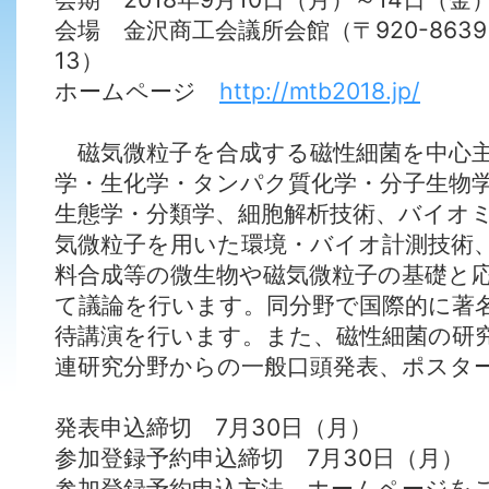
会場 金沢商工会議所会館（〒920-863
13）
ホームページ
http://mtb2018.jp/
磁気微粒子を合成する磁性細菌を中心主
学・生化学・タンパク質化学・分子生物
生態学・分類学、細胞解析技術、バイオ
気微粒子を用いた環境・バイオ計測技術
料合成等の微生物や磁気微粒子の基礎と
て議論を行います。同分野で国際的に著
待講演を行います。また、磁性細菌の研
連研究分野からの一般口頭発表、ポスタ
発表申込締切 7月30日（月）
参加登録予約申込締切 7月30日（月）
参加登録予約申込方法 ホームページを