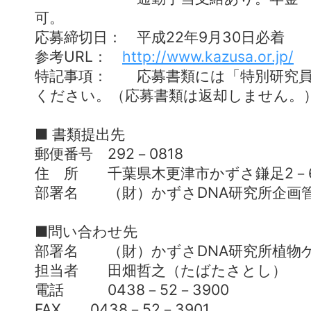
可。
応募締切日： 平成22年9月30日必着
参考URL：
http://www.kazusa.or.jp/
特記事項： 応募書類には「特別研究員
ください。（応募書類は返却しません。
■ 書類提出先
郵便番号 292－0818
住 所 千葉県木更津市かずさ鎌足2－
部署名 （財）かずさDNA研究所企画
■問い合わせ先
部署名 （財）かずさDNA研究所植物
担当者 田畑哲之（たばたさとし）
電話 0438－52－3900
FAX 0438－52－3901