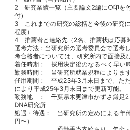
2 研究業績一覧（主要論文2編に○印を
付）
3 これまでの研究の総括と今後の研究に
程度）
4 推薦者と連絡先（2名、推薦状は応募
選考方法：当研究所の選考委員会で選考
考合格者については、研究所内で面接及
着任時期： 採用決定後のなるべく早い
勤務時間： 当研究所就業規程によりま
任用期間： 平成23年3月末日まで。た
により平成25年3月末日まで更新可能。
勤務地 ： 千葉県木更津市かずさ鎌足2
DNA研究所
処遇・待遇： 当研究所の定めによる年俸
円〜）
通勤手当支給あり。年金・健康