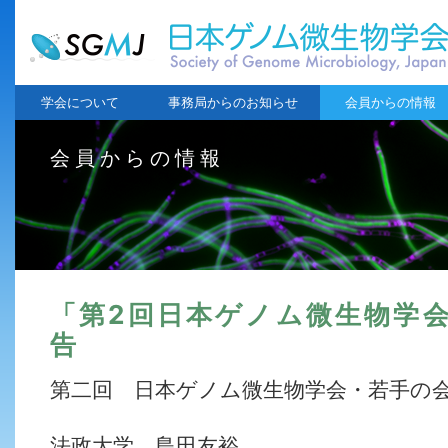
学会について
事務局からのお知らせ
会員からの情報
会員からの情報
「第2回日本ゲノム微生物学
告
第二回 日本ゲノム微生物学会・若手の
法政大学 島田友裕