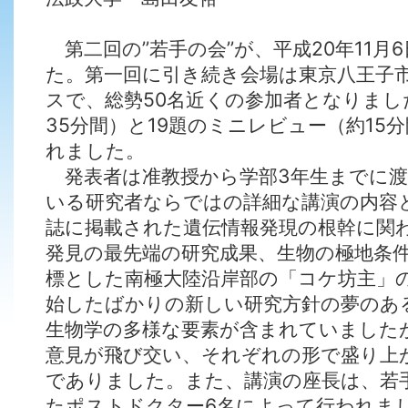
第二回の’’若手の会’’が、平成20年11
た。第一回に引き続き会場は東京八王子
スで、総勢50名近くの参加者となりまし
35分間）と19題のミニレビュー（約15
れました。
発表者は准教授から学部3年生までに渡
いる研究者ならではの詳細な講演の内容とな
誌に掲載された遺伝情報発現の根幹に関わる「p
発見の最先端の研究成果、生物の極地条
標とした南極大陸沿岸部の「コケ坊主」
始したばかりの新しい研究方針の夢のあ
生物学の多様な要素が含まれていました
意見が飛び交い、それぞれの形で盛り上
でありました。また、講演の座長は、若
たポストドクター6名によって行われま