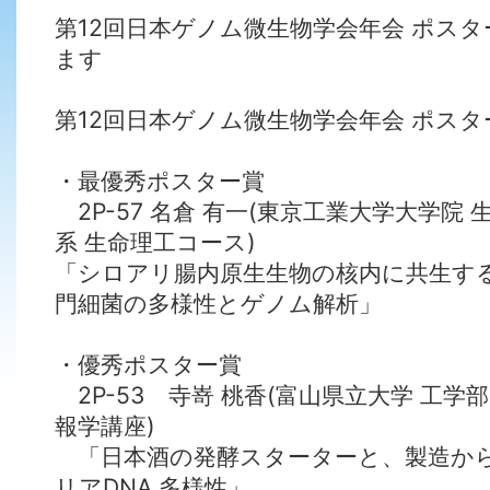
第12回日本ゲノム微生物学会年会 ポス
ます
第12回日本ゲノム微生物学会年会 ポスタ
・最優秀ポスター賞
2P-57 名倉 有一(東京工業大学大学院
系 生命理工コース)
「シロアリ腸内原生生物の核内に共生する未培養V
門細菌の多様性とゲノム解析」
・優秀ポスター賞
2P-53 寺嵜 桃香(富山県立大学 工学
報学講座)
「日本酒の発酵スターターと、製造か
リアDNA 多様性」