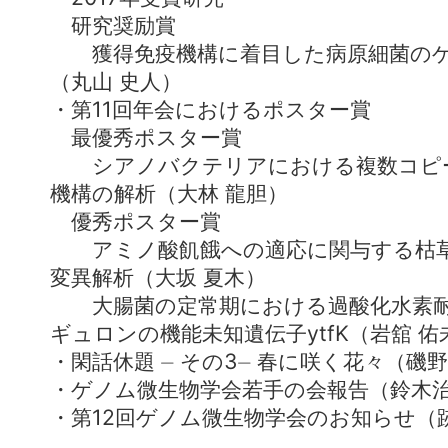
研究奨励賞
獲得免疫機構に着目した病原細菌のゲ
（丸山 史人）
・第11回年会におけるポスター賞
最優秀ポスター賞
シアノバクテリアにおける複数コピー
機構の解析（大林 龍胆）
優秀ポスター賞
アミノ酸飢餓への適応に関与する枯草
変異解析（大坂 夏木）
大腸菌の定常期における過酸化水素耐性に
ギュロンの機能未知遺伝子ytfK（岩舘 佑
・閑話休題 ⏤ その3⏤ 春に咲く花々（磯野
・ゲノム微生物学会若手の会報告（鈴木
・第12回ゲノム微生物学会のお知らせ（