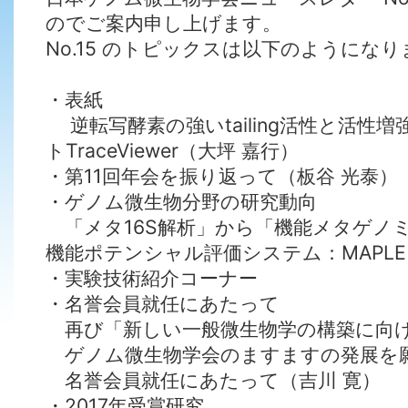
のでご案内申し上げます。
No.15 のトピックスは以下のようにな
・表紙
逆転写酵素の強いtailing活性と活性
トTraceViewer（大坪 嘉行）
・第11回年会を振り返って（板谷 光泰）
・ゲノム微生物分野の研究動向
「メタ16S解析」から「機能メタゲノ
機能ポテンシャル評価システム：MAPLE
・実験技術紹介コーナー
・名誉会員就任にあたって
再び「新しい一般微生物学の構築に向け
ゲノム微生物学会のますますの発展を願
名誉会員就任にあたって（吉川 寛）
・2017年受賞研究