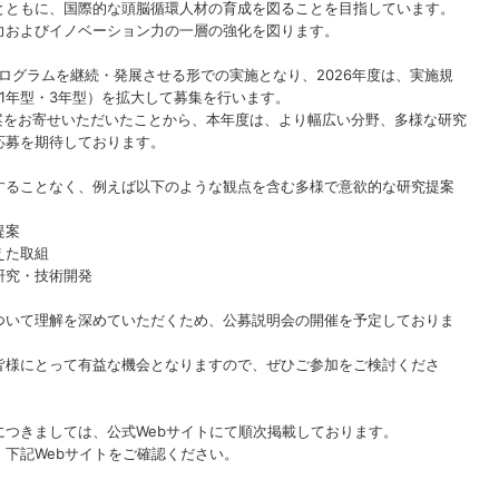
とともに、国際的な頭脳循環人材の育成を図ることを目指しています。
力およびイノベーション力の一層の強化を図ります。
プログラムを継続・発展させる形での実施となり、2026年度は、実施規
（1年型・3年型）を拡大して募集を行います。
案をお寄せいただいたことから、本年度は、より幅広い分野、多様な研究
応募を期待しております。
することなく、例えば以下のような観点を含む多様で意欲的な研究提案
提案
えた取組
研究・技術開発
ついて理解を深めていただくため、公募説明会の開催を予定しておりま
皆様にとって有益な機会となりますので、ぜひご参加をご検討くださ
につきましては、公式Webサイトにて順次掲載しております。
下記Webサイトをご確認ください。