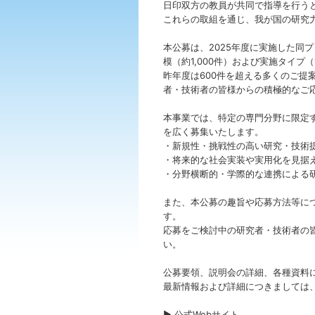
日印双方の教員が共同で指導を行う
これらの取組を通じ、我が国の研究
本公募は、2025年度に実施した同
模（約1,000件）および実施タイプ
昨年度は600件を超える多くのご提
者・技術者の皆様からの積極的なご
本事業では、特定の専門分野に限定
を広く募集いたします。
・新規性・挑戦性の高い研究・技術
・将来的な社会実装や実用化を見据
・分野横断的・学際的な連携による
また、本公募の趣旨や応募方法等に
す。
応募をご検討中の研究者・技術者の
い。
公募要領、説明会の詳細、各種資料
最新情報および詳細につきましては、
▶ 公式Webサイト