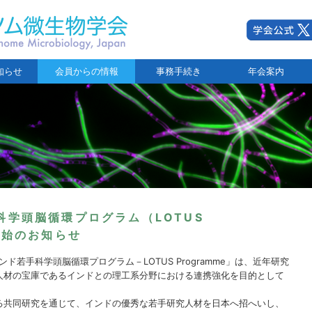
知らせ
会員からの情報
事務手続き
年会案内
科学頭脳循環プログラム（LOTUS
募開始のお知らせ
ド若手科学頭脳循環プログラム－LOTUS Programme」は、近年研究
人材の宝庫であるインドとの理工系分野における連携強化を目的として
る共同研究を通じて、インドの優秀な若手研究人材を日本へ招へいし、