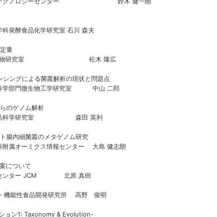
バイオテクノロジーセンター 鈴木 健一朗
と同定
科発酵食品化学研究室 石川 森夫
系統分類・同定・定量
部共生微生物研究室 松木 隆広
ークェンシングによる菌叢解析の現状と問題点
能科学部門微生物工学研究室 中山 二郎
菌の機能性からのゲノム解析
科食品科学研究室 森田 英利
用いたヒト腸内細菌叢のメタゲノム研究
科附属オーミクス情報センター 大島 健志朗
方法、新種の提案について
センター JCM 北原 真樹
康・機能性食品開発研究所 高野 俊明
: Taxonomy & Evolution-