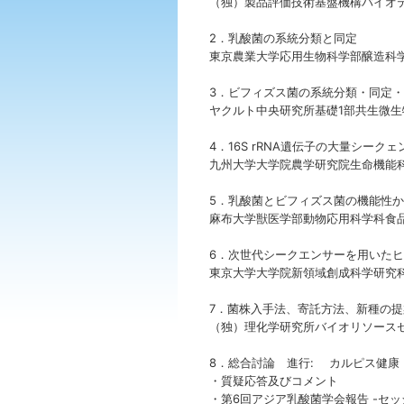
（独）製品評価技術基盤機構
2．乳酸菌の系統分類
東京農業大学応用生物科学部醸造科学
3．ビフィズス菌の
ヤクルト中央研究所基礎1
4．16S rRNA遺伝子の大量シ
九州大学大学院農学研究院生命機
5．乳酸菌とビフィズス
麻布大学獣医学部動物応用科学
6．次世代シークエンサーを
東京大学大学院新領域創成科学研究
7．菌株入手法、寄託
（独）理化学研究所バイオリソース
8．総合討論 進行: カルピス健
・質疑応答及びコメント
・第6回アジア乳酸菌学会報告 -セッション1