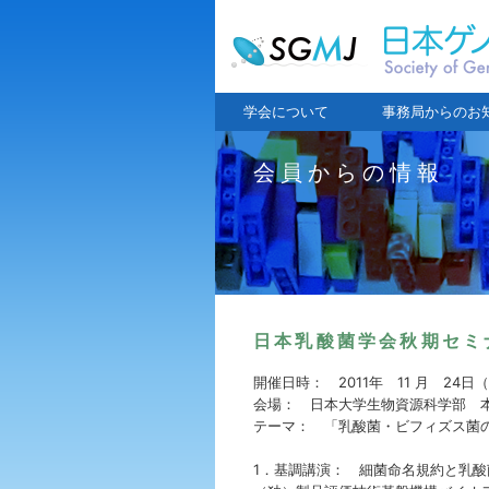
学会について
事務局からのお
会員からの情報
日本乳酸菌学会秋期セミ
開催日時： 2011年 11 月 24日（木曜
会場： 日本大学生物資源科学部 本
テーマ： 「乳酸菌・ビフィズス菌
1．基調講演： 細