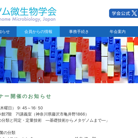
知らせ
会員からの情報
事務手続き
年会案内
ナー開催のお知らせ
日） 9: 45～16: 50
館7階 71講義室（神奈川県藤沢市亀井野1866）
の分類と同定・定量技術 ―基礎技術からメタゲノムまで―」
菌命名規約と乳酸菌の分類