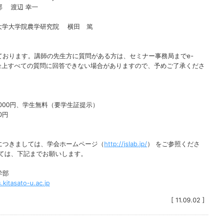
部 渡辺 幸一
大学院農学研究院 横田 篤
ております。講師の先生方に質問がある方は、セミナー事務局までe-
都合上すべての質問に回答できない場合がありますので、予めご了承くださ
5,000円、学生無料（要学生証提示）
0円
につきましては、学会ホームページ（
http://jslab.jp/
） をご参照くださ
しては、下記までお願いします。
学部
itasato-u.ac.jp
[ 11.09.02 ]