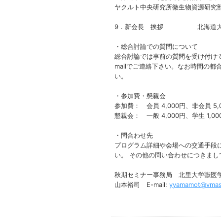
ヤクルト中央研究所微生物資源研究
9．新会長 挨拶 北海道大学
・総合討論での質問について
総合討論では事前の質問を受け付け
mailでご連絡下さい。なお時間の
い。
・参加費・懇親会
参加費： 会員 4,000円、非会員 
懇親会： 一般 4,000円、学生 1,00
・問合わせ先
プログラム詳細や会場への交通手段
い。 その他の問い合わせにつきま
秋期セミナー事務局 北里大学獣医
山本裕司 E-mail:
yyamamot@vmas.k