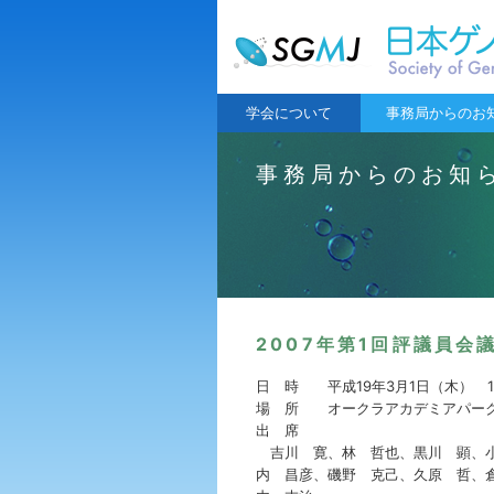
学会について
事務局からのお
事務局からのお知
2007年第1回評議員会
日 時 平成19年3月1日（木） 11
場 所 オークラアカデミアパーク
出 席
吉川 寛、林 哲也、黒川 顕、小
内 昌彦、磯野 克己、久原 哲、