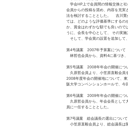
学会HP上で会員間の情報交換と社
会員からの投稿を奨め、内容を充実
法を検討することとした。 吉川寛
ては、どのような評価基準にするの
か、賞金はわずかな額でも良いので
うに、会長を中心として、 その実
そして、学会賞の設置を追加して、
第4号議案 2007年予算案について
林哲也会員から、資料4に基づき、2
第5号議案 2008年年会の開催につ
久原哲会員より、小笠原直毅会員を
2008年度年会の開催地について、
阪大学コンベンションホールで、今
第6号議案 2009年年会の開催につ
久原哲会員から、年会会長として大
員に一任することとした。
第7号議案 総会議長の選出について
小笠原直毅会員より、総会議長は開