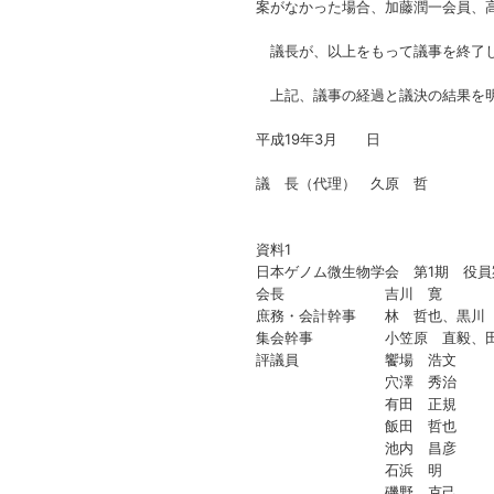
案がなかった場合、加藤潤一会員、
議長が、以上をもって議事を終了し
上記、議事の経過と議決の結果を明
平成19年3月 日
議 長（代理） 久原 哲
資料1
日本ゲノム微生物学会 第1期 役員
会長 吉川 寛
庶務・会計幹事 林 哲也、黒川
集会幹事 小笠原 直毅、田
評議員 饗場 浩文
穴澤 秀治
有田 正規
飯田 哲也
池内 昌彦
石浜 明
磯野 克己