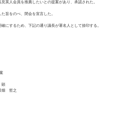
高見英人会員を推薦したいとの提案があり、承認された。
た旨をのべ、閉会を宣言した。
確にするため、下記の通り議長が署名人として捺印する。
案
 顕
畑 哲之