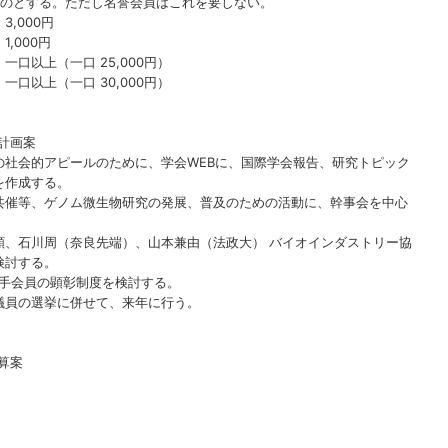
ものとする。ただし名誉会員はこれを要しない。
000円
00円
一口 25,000円）
一口 30,000円）
計画案
の社会的アピールのために、学会WEBに、国際学会報告、研究トピック
を作成する。
共催等、ゲノム微生物研究の発展、普及のための活動に、幹事会を中心
顕、石川周（奈良先端）、山本兼由（法政大） バイオインダストリー協
検討する。
若手会員の顕彰制度を検討する。
議員の選挙に併せて、来年に行う。
算案