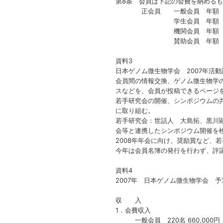
第8条 会員は下記の会費を納める
正会員 一般会員 年額 3,
学生会員 年額 1,0
機関会員 年額 一口以上（
賛助会員 年額 一口以上（
資料3
日本ゲノム微生物学会 2007年活動
会員間の情報交換、ゲノム微生物学
スなどを、会員が投稿できるページ
若手研究会の開催、シンポジウムの
に取り組む。
若手研究会：世話人 大島拓、黒川
会等と連携したシンポジウム開催を
2008年年会に向け、奨励賞など、
今年は会員名簿の発行を行わず、評
資料4
2007年 日本ゲノム微生物学会 予
収 入
1．会費収入
一般会員 220名 660,000円