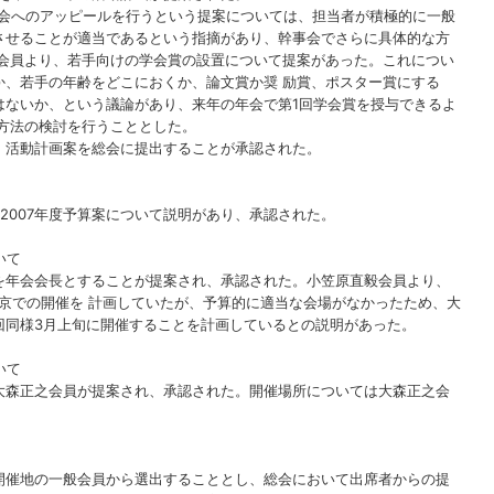
会へのアッピールを行うという提案については、担当者が積極的に一般
させることが適当であるという指摘があり、幹事会でさらに具体的な方
会員より、若手向けの学会賞の設置について提案があった。これについ
か、若手の年齢をどこにおくか、論文賞か奨 励賞、ポスター賞にする
はないか、という議論があり、来年の年会で第1回学会賞を授与できるよ
施方法の検討を行うこととした。
活動計画案を総会に提出することが承認された。
007年度予算案について説明があり、承認された。
いて
年会会長とすることが提案され、承認された。小笠原直毅会員より、
東京での開催を 計画していたが、予算的に適当な会場がなかったため、大
回同様3月上旬に開催することを計画しているとの説明があった。
いて
森正之会員が提案され、承認された。開催場所については大森正之会
催地の一般会員から選出することとし、総会において出席者からの提