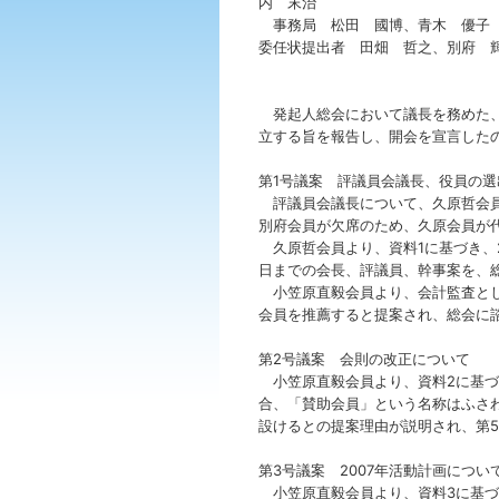
内 末治
事務局 松田 國博、青木 優子
委任状提出者 田畑 哲之、別府 
発起人総会において議長を務めた、
立する旨を報告し、開会を宣言した
第1号議案 評議員会議長、役員の選
評議員会議長について、久原哲会員
別府会員が欠席のため、久原会員が
久原哲会員より、資料1に基づき、20
日までの会長、評議員、幹事案を、
小笠原直毅会員より、会計監査とし
会員を推薦すると提案され、総会に
第2号議案 会則の改正について
小笠原直毅会員より、資料2に基づ
合、「賛助会員」という名称はふさ
設けるとの提案理由が説明され、第5
第3号議案 2007年活動計画につい
小笠原直毅会員より、資料3に基づき