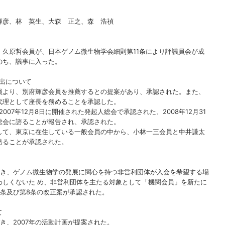
輝彦、林 英生、大森 正之、森 浩禎
久原哲会員が、日本ゲノム微生物学会細則第11条により評議員会が成
のち、議事に入った。
出について
より、別府輝彦会員を推薦するとの提案があり、承認された。また、
代理として座長を務めることを承認した。
07年12月8日に開催された発起人総会で承認された、2008年12月31
総会に諮ることが報告され、承認された。
て、東京に在住している一般会員の中から、小林一三会員と中井謙太
諮ることが承認された。
き、ゲノム微生物学の発展に関心を持つ非営利団体が入会を希望する場
わしくないた め、非営利団体を主たる対象として「機関会員」を新たに
条及び第8条の改正案が承認された。
て
、2007年の活動計画が提案された。