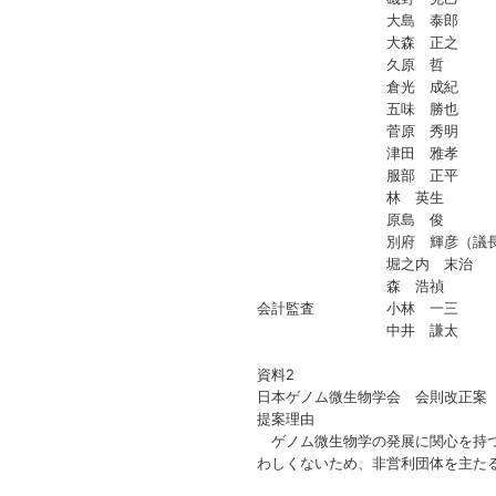
大島 泰郎
大森 正之
久原 哲
倉光 成紀
五味 勝也
菅原 秀明
津田 雅孝
服部 正平
林 英生
原島 俊
別府 輝彦（議長
堀之内 末治
森 浩禎
会計監査 小林 一三
中井 謙太
資料2
日本ゲノム微生物学会 会則改正案
提案理由
ゲノム微生物学の発展に関心を持つ
わしくないため、非営利団体を主た