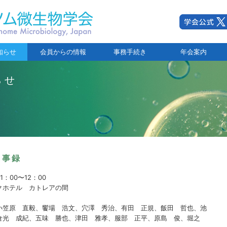
知らせ
会員からの情報
事務手続き
年会案内
らせ
議事録
：00〜12：00
ホテル カトレアの間
笠原 直毅、饗場 浩文、穴澤 秀治、有田 正規、飯田 哲也、池
倉光 成紀、五味 勝也、津田 雅孝、服部 正平、原島 俊、堀之